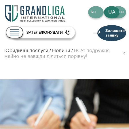
UA
RU
EN
Залишити
ЗАТЕЛЕФОНУВАТИ
заявку
Юридичні послуги
Новини
ВСУ: подружнє
/
/
Про нас
майно не завжди ділиться порівну!
Послуги
Команда
Публікації
Контакти
UA
RU
EN