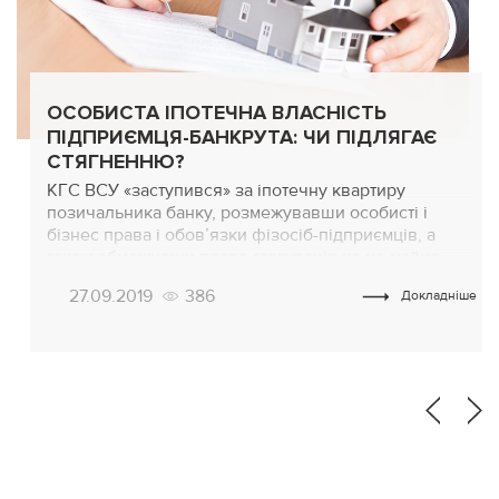
ОСОБИСТА ІПОТЕЧНА ВЛАСНІСТЬ
ПІДПРИЄМЦЯ-БАНКРУТА: ЧИ ПІДЛЯГАЄ
СТЯГНЕННЮ?
КГС ВСУ «заступився» за іпотечну квартиру
позичальника банку, розмежувавши особисті і
бізнес права і обов’язки фізосіб-підприємців, а
також обмеживши права стягувачів на це майно.
Так, висновком у справі № 922/4404/15,
27.09.2019
386
Докладніше
оприлюдненими 04.06.19, ВСУ встановив-
підтвердив правило, з якого випливає, що приватне
іпотечне майно при ліквідації статусу ФОП не
стягується, а підлягає стягненню виключно для
погашення того […]