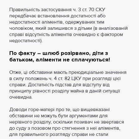
Правильність застосування ч. 3 ст. 70 СКУ
передбачає встановлення достатності або
недостатності аліментів, одержуваних тим
чоловіком, який залишився з дітьми (в аналізованій
справі відсутність аліментів очевидно є фактором
недостатності).
По факту – шлюб розірвано, діти з
батьком, аліменти не сплачуються!
Отже, ці обставини мають преюдиціальне значення
в силу положень ч. 4 ст. 82 ЦКУ при розгляді цієї
справи. Достатність підстав для відступу від
принципу рівності розділу майна в даній ситуації
очевидна.
Доводи горе-матері про те, що вищевказані
обставини не можуть бути аргументами для
нерівного розділу, оскільки позивач не звертався
до суду з позовом про стягнення з неї аліментів,
для правильного розгляду справи не стали