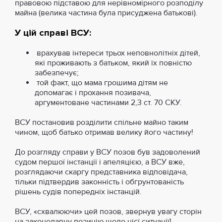
правовою підставою для нерівномірного розподілу
майна (велика частина була присуджена батькові).
У цій справі ВСУ:
врахував інтереси трьох неповнолітніх дітей,
які проживають з батьком, який їх повністю
забезпечує;
той факт, що мама грошима дітям не
допомагає і прохання позивача,
аргументоване частинами 2,3 ст. 70 СКУ.
ВСУ постановив розділити спільне майно таким
чином, щоб батько отримав велику його частину!
До розгляду справи у ВСУ позов був задоволений
судом першої інстанції і апеляцією, а ВСУ вже,
розглядаючи скаргу представника відповідача,
тільки підтвердив законність і обгрунтованість
рішень судів попередніх інстанцій.
ВСУ, «схвалюючи» цей позов, звернув увагу сторін
на законодавчу позицію щодо цієї ситуації!