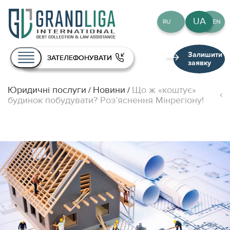
UA
RU
EN
Залишити
ЗАТЕЛЕФОНУВАТИ
заявку
Юридичні послуги
Новини
Що ж «коштує»
/
/
Про нас
будинок побудувати? Роз’яснення Мінрегіону!
Послуги
Команда
Публікації
Контакти
UA
RU
EN