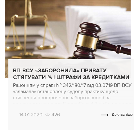
ВП-ВСУ «ЗАБОРОНИЛА» ПРИВАТУ
СТЯГУВАТИ % І ШТРАФИ ЗА КРЕДИТКАМИ
Рішенням у справі № 342/180/17 від 03.07.19 ВП-ВСУ
«зламала» встановлену судову практику щодо
стягнення простроченої заборгованості за
кредитними картками ПриватБанку! З цієї дати умови
і правила надання банківських послуг, розміщені на
14.01.2020
426
Докладніше
сторінках сайту ПриватБанку: Не вважаються
публічною офертою і відповідно невід’ємною
частиною кредитних угод. Підписання
позичальником заяви у відділенні банку,