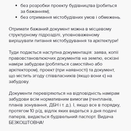
без розробки проекту будівництва (робиться
за бажанням);
без отримання містобудівних умов і обмежень.
Отримати бажаний документ можна в місцевому
структурному підрозділі, уповноваженому
вирішувати питання містобудування та архітектури!
Туди подається наступна документація: заява, копії
правовстановлюючих документів на землю, ескізні
наміри забудови (робляться самостійно або
архітектором), проект (при наявності) та документ,
що містить згоду співвласників (якщо вони є) на
забудову.
Документи перевіряються на відповідність намірам
забудови всім нормативним вимогам (генпланів,
планів зонування, ДБН і т. д.). І, якщо все в порядку,
протягом 10 р/д, відлік яких ведеться з дня подачі
паперів, видається будівельний паспорт. Видача
БЕЗКОШТОВНА!