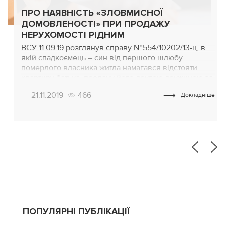
ПРО НАЯВНІСТЬ «ЗЛОВМИСНОЇ
ДОМОВЛЕНОСТІ» ПРИ ПРОДАЖУ
НЕРУХОМОСТІ РІДНИМ
ВСУ 11.09.19 розглянув справу №554/10202/13-ц, в
якій спадкоємець – син від першого шлюбу
померлого власника житла намагався відстояти
квартиру батька, продану його другою дружиною за
життя чоловіка і по його довіреності на користь її
21.11.2019
466
Докладніше
рідного сина. Він наполягав на тому, що мала місце
зловмисна домовленість! Передісторія З позовом
до суду звернувся громадянин (син власника
проданої […]
ПОПУЛЯРНІ ПУБЛІКАЦІЇ