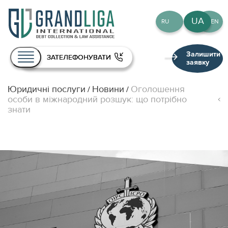
UA
RU
EN
Залишити
ЗАТЕЛЕФОНУВАТИ
заявку
Юридичні послуги
Новини
Оголошення
/
/
Про нас
особи в міжнародний розшук: що потрібно
знати
Послуги
Команда
Публікації
Контакти
UA
RU
EN