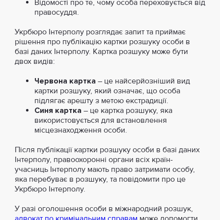
Відомості про те, чому особа переховується від
правосуддя.
Укрбюро Інтерполу розглядає запит та приймає
рішення про публікацію картки розшуку особи в
базі даних Інтерполу. Картка розшуку може бути
двох видів:
Червона картка
– це найсерйозніший вид
картки розшуку, який означає, що особа
підлягає арешту з метою екстрадиції.
Синя картка
– це картка розшуку, яка
використовується для встановлення
місцезнаходження особи.
Після публікації картки розшуку особи в базі даних
Інтерполу, правоохоронні органи всіх країн-
учасниць Інтерполу мають право затримати особу,
яка перебуває в розшуку, та повідомити про це
Укрбюро Інтерполу.
У разі оголошення особи в міжнародний розшук,
адвокат по кримінальним справам
може допомогти