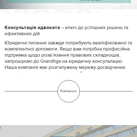
Консультація
адвоката
– ключ до успішних рішень та
ефективних дій
Юридичні питання завжди потребують кваліфікованої та
компетентної допомоги. Якщо вам потрібна професійна
підтримка щодо розв’язання правових складнощів,
запрошуємо до Grandliga на юридичну консультацію.
Наша компанія має розгалужену мережу досвідчених
юристів та адвокатів, які готові забезпечити вам
компетентну та персоналізовану допомогу у всіх
правових питаннях.
Розгорнути
Незалежно від вашого статусу – чи ви фізична особа, чи
представник юридичної структури – наші експерти
ретельно дослідять вашу ситуацію та запропонують
оптимальний варіант розв’язання.
Вартість наших юридичних консультацій завжди
адекватна їх якості. Ми розуміємо, що кожен клієнт має
свої потреби та можливості, тому пропонуємо гнучку