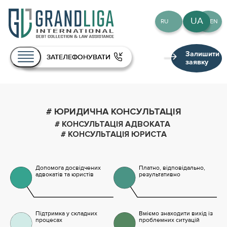
UA
RU
EN
Залишити
ЗАТЕЛЕФОНУВАТИ
заявку
Про нас
# ЮРИДИЧНА КОНСУЛЬТАЦІЯ
Послуги
# КОНСУЛЬТАЦІЯ АДВОКАТА
Команда
# КОНСУЛЬТАЦІЯ ЮРИСТА
Публікації
Допомога досвідчених
Платно, відповідально,
Контакти
адвокатів та юристів
результативно
UA
RU
EN
Підтримка у складних
Вміємо знаходити вихід із
процесах
проблемних ситуацій