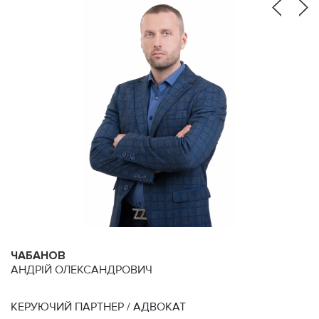
ЧАБАНОВ
Д
АНДРІЙ ОЛЕКСАНДРОВИЧ
В
КЕРУЮЧИЙ ПАРТНЕР / АДВОКАТ
П