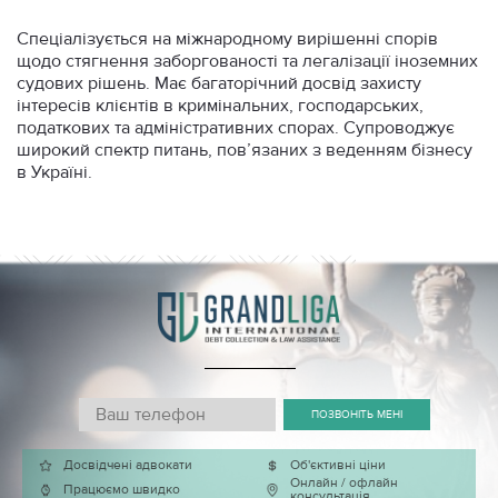
Спеціалізується на міжнародному вирішенні спорів
С
щодо стягнення заборгованості та легалізації іноземних
п
судових рішень. Має багаторічний досвід захисту
с
інтересів клієнтів в кримінальних, господарських,
к
податкових та адміністративних спорах. Супроводжує
п
широкий спектр питань, пов’язаних з веденням бізнесу
в Україні.
ПОЗВОНІТЬ МЕНІ
Досвідчені адвокати
Об'єктивні ціни
Онлайн / офлайн
Працюємо швидко
консультація