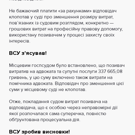
Не бажаючий платити «за рахунками» відповідач
клопотав у суді про зменшення розміру витрат,
пов’язаних із судовим розглядом, конкретно —
грошових витрат на професійну правову допомогу,
використану позивачем у процесі захисту своїх
інтересів.
ВСУ з’ясував!
Місцевим госпсудом було встановлено, що позивач
витратив на адвоката та супутні послуги 337 665,08
гривень, у цю суму включено також витрати на
помічника адвоката. Відповідач про зменшення цієї
суми у місцевому суді не клопотав.
Отже, покладання судом витрат позивача на
відповідача, що є особою через неправомірні дії
якої розпочалася сама суперечка, повністю
обґрунтована процесуальна дія.
ВСУ зробив висновки!