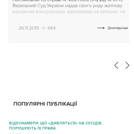
Верховний Суд України надав свого роду житлову
юридичну консультацію, відповівши на питання, чи
є сам по собі факт непроживання неповнолітніх осіб
в квартирі безумовною юрпідставою для втрати
26.11.2019
664
Докладніше
ними права користування житловою площею.
Питання виникло в ході розгляду за позовом особи,
який просив у суді визнати факт втрати
користування квартирою […]
ПОПУЛЯРНІ ПУБЛІКАЦІЇ
ВІДЕОКАМЕРИ, ЩО «ДИВЛЯТЬСЯ» НА СУСІДІВ,
ПОРУШУЮТЬ ЇХ ПРАВА