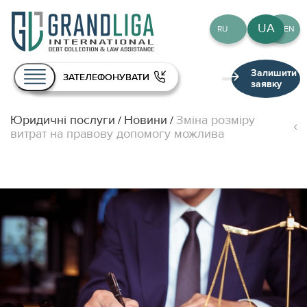
UA
RU
EN
Залишити
ЗАТЕЛЕФОНУВАТИ
заявку
Юридичні послуги
Новини
Зміна розміру
/
/
Про нас
витрат на правову допомогу можлива
Послуги
Команда
Публікації
Контакти
UA
RU
EN