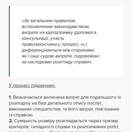
«За загальним правилом,
встановленим законодавством,
витрати на юрпідтримку (допомога,
консультації, участь
правозахисника у процесі, ін.)
диференціюються між сторонами,
як і інші судові витрати, підраховані
за наслідками розгляду справи».
У процесі підрахунку:
1.
Визначається величина витрат для подальшого їх
розподілу на базі детального опису послуг,
виконаних спеціалістом, та його витрат, пов’язаних
із справою.
2.
Сумірність розміру розглядається через призму
критеріїв: складності справи та реалізованих робіт,