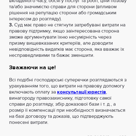
вкладеного часу, обсягу послуг та робіт, ціни позову
та/або значимістю справи для сторони (впливом
рішення на репутацію сторони або громадським
інтересом до розгляду).
3.
Суд має право не стягнути затребувані витрати на
правову підтримку, якщо заінтересована сторона
зможе аргументувати їхню несумірність через
призму вищевказаних критеріїв, але доводити
невідповідність видатків має сторона, яка вважає їх
несправедливими та бажає зменшити.
Зважаючи на це!
Всі подібні господарські суперечки розглядаються з
урахуванням того, що витрати на правову допомогу
включають оплату за
консультації юристів
,
винагороду правозахиснику, підготовку самої
справи до розгляду, збір доказової бази і т. д., а
розмір її компенсації при необхідності визначається
на базі договору та доказів, що підтверджують
понесені витрати.