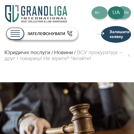
UA
RU
EN
Залишити
ЗАТЕЛЕФОНУВАТИ
заявку
Юридичні послуги
Новини
ВСУ прокуратурі –
/
/
Про нас
друг і товариш! Не вірите? Читайте!
Послуги
Команда
Публікації
Контакти
UA
RU
EN