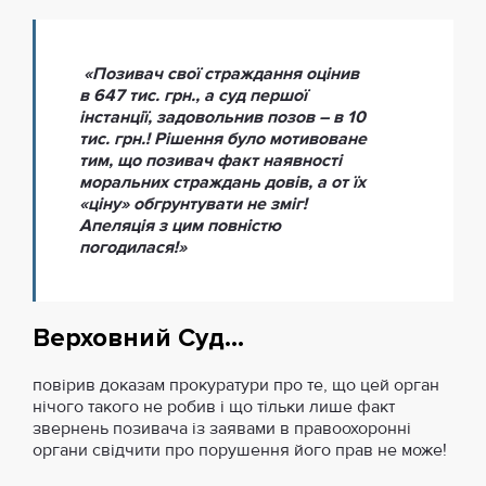
«Позивач свої страждання оцінив
в 647 тис. грн., а суд першої
інстанції, задовольнив позов – в 10
тис. грн.! Рішення було мотивоване
тим, що позивач факт наявності
моральних страждань довів, а от їх
«ціну» обгрунтувати не зміг!
Апеляція з цим повністю
погодилася!»
Верховний Суд…
повірив доказам прокуратури про те, що цей орган
нічого такого не робив і що тільки лише факт
звернень позивача із заявами в правоохоронні
органи свідчити про порушення його прав не може!