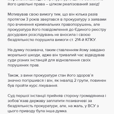
його цивільні права – цілком реалізований захід!
Мотивував свою вимогу тим, що він кілька разів
протягом 3 років звертався в прокуратуру з заявами
про вчинення кримінальних правопорушень, але
прокуратура його повідомлення до Єдиного реєстру
досудових розслідувань не вносила і своєю
бездіяльністю порушила вимоги ст. 214-й КПКУ.
На думку позивача, таким ставленням йому завдано
моральної шкоди, адже він тривалий час відвідував
суди різних інстанцій для відновлення своїх
порушених прав.
Також, з вини прокуратури стан його здоров’я
значно погіршився і він, як інвалід 2 групи, повинен
був пройти курс лікування.
Суд першої інстанції прийняв сторону громадянина і
зобов’язав державу заплатити позивачеві за
бездіяльність прокуратури, але, на жаль, у ВСУ з
цього приводу була інша думка.