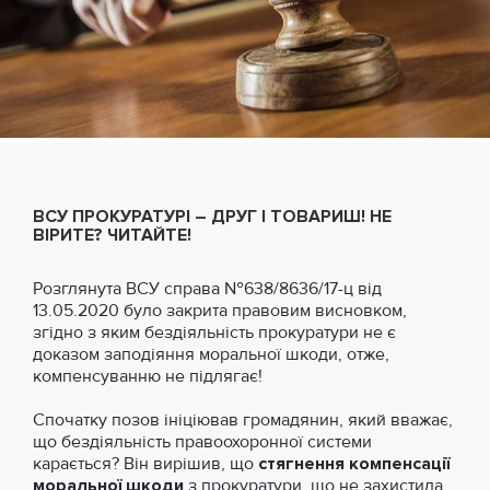
ВСУ ПРОКУРАТУРІ – ДРУГ І ТОВАРИШ! НЕ
ВІРИТЕ? ЧИТАЙТЕ!
Розглянута ВСУ справа №638/8636/17-ц від
13.05.2020 було закрита правовим висновком,
згідно з яким бездіяльність прокуратури не є
доказом заподіяння моральної шкоди, отже,
компенсуванню не підлягає!
Спочатку позов ініціював громадянин, який вважає,
що бездіяльність правоохоронної системи
карається? Він вирішив, що
стягнення компенсації
моральної шкоди
з прокуратури, що не захистила