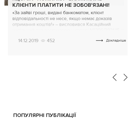
КЛІЄНТИ ПЛАТИТИ НЕ ЗОБОВ’ЯЗАНІ!
«За зайві гроші, видані банкоматом, клієнт
відповідальності не несе, якщо немає доказів
отримання коштів!» – висловився Касаційний
цивільний суд постановою у справі №296/3921/15-ц.
Ситуація в деталях! Клієнт Приватбанку знімає в
14.12.2019
452
Докладніше
«чужому» банкоматі певну суму грошей з кредитної
картки, а отримує в 10 разів більше! Через тиждень
погашає борг по кредитці з урахуванням комісійних.
Банк не […]
ПОПУЛЯРНІ ПУБЛІКАЦІЇ