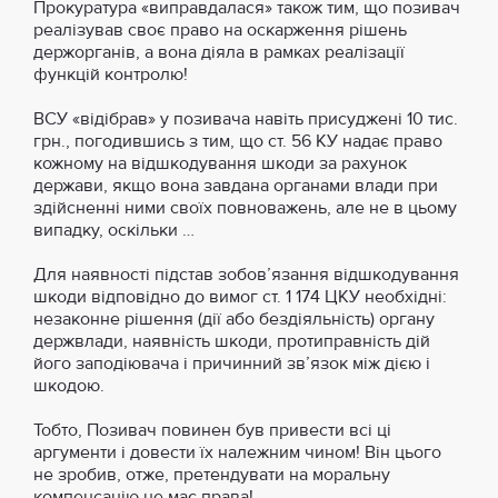
Прокуратура «виправдалася» також тим, що позивач
реалізував своє право на оскарження рішень
держорганів, а вона діяла в рамках реалізації
функцій контролю!
ВСУ «відібрав» у позивача навіть присуджені 10 тис.
грн., погодившись з тим, що ст. 56 КУ надає право
кожному на відшкодування шкоди за рахунок
держави, якщо вона завдана органами влади при
здійсненні ними своїх повноважень, але не в цьому
випадку, оскільки …
Для наявності підстав зобов’язання відшкодування
шкоди відповідно до вимог ст. 1 174 ЦКУ необхідні:
незаконне рішення (дії або бездіяльність) органу
держвлади, наявність шкоди, протиправність дій
його заподіювача і причинний зв’язок між дією і
шкодою.
Тобто, Позивач повинен був привести всі ці
аргументи і довести їх належним чином! Він цього
не зробив, отже, претендувати на моральну
компенсацію не має права!