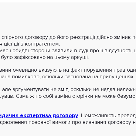
 спірного договору до його реєстрації дійсно змінив 
цієї дії з контрагентом.
має і обидві сторони заявили в суді про її відсутност
 було зафіксовано на цьому аркуші.
ини очевидно вказують на факт порушення прав однієї 
знана помилково, оскільки заснована на припущеннях.
 але аргументувати не зміг, оскільки не надав належни
сував. Сама ж по собі заміна сторінки не може безумо
дична експертиза договору
. Неможливість проведе
доволення позовної вимоги про визнання договору не