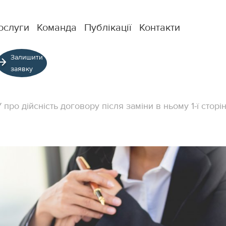
ослуги
Команда
Публікації
Контакти
Залишити
заявку
 про дійсність договору після заміни в ньому 1-ї сторі