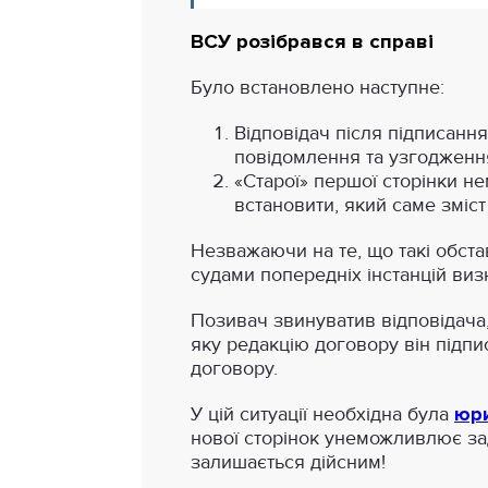
ВСУ розібрався в справі
Було встановлено наступне:
Відповідач після підписання
повідомлення та узгодження 
«Старої» першої сторінки не
встановити, який саме зміст
Незважаючи на те, що такі обстав
судами попередніх інстанцій ви
Позивач звинуватив відповідача,
яку редакцію договору він підпи
договору.
У цій ситуації необхідна була
юри
нової сторінок унеможливлює за
залишається дійсним!