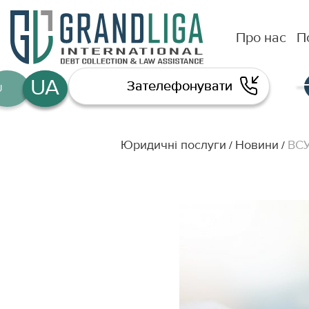
Про нас
П
UA
Зателефонувати
U
EN
Юридичні послуги
Новини
ВСУ
/
/