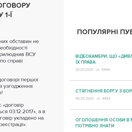
ДОГОВОРУ
 1-Ї
ПОПУЛЯРНІ ПУБ
них обставин не
еобхідності
оприлюднив ВСУ
ВІДЕОКАМЕРИ, ЩО «ДИВ
 по справі
ЇХ ПРАВА
28.07.2020
5494
договорі першої
без узгодження
СТЯГНЕННЯ БОРГУ З БОР
!
06.03.2024
4853
с «договір
ься 03.12.2017», а в
оговір укладено на
ОГОЛОШЕННЯ ОСОБИ В 
еєстрації».
ПОТРІБНО ЗНАТИ