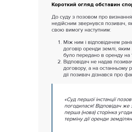
Короткий огляд обставин спо
До суду з позовом про визнанн
недійсним звернувся позивач, я
свою вимогу наступним:
Між ним і відповідачем ран
договір оренди землі, яким
було передано в оренду на 1
Відповідач не надав позива
договору, а на останньому р
дії позивач дізнався про фа
«Суд першої інстанції позо
погодилася! Відповідач же 
перша (нова) сторінка угод
терміну дії оренди земділян