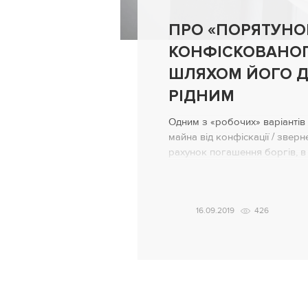
ПРО «ПОРЯТУНО
КОНФІСКОВАНО
ШЛЯХОМ ЙОГО 
РІДНИМ
Одним з «робочих» варіантів
майна від конфіскації / звер
рахунок погашення боргів, в
варіант його перепису на ро
договору дарування, фіктивн
оскаржити. Складно, але мо
16.09.2019
426
черговий правовий висновок
протизаконну фіктивність пр
майна родичам з метою […]