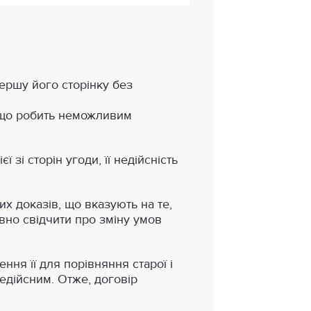
першу його сторінку без
і, що робить неможливим
зі сторін угоди, її недійсність
х доказів, що вказують на те,
вно свідчити про зміну умов
ння її для порівняння старої і
дійсним. Отже, договір