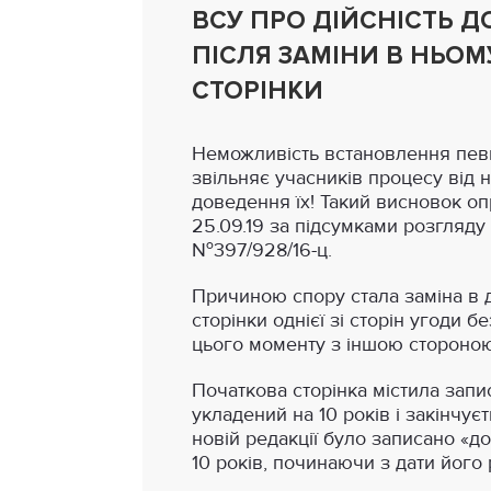
ВСУ ПРО ДІЙСНІСТЬ 
ПІСЛЯ ЗАМІНИ В НЬОМУ
СТОРІНКИ
Неможливість встановлення пев
звільняє учасників процесу від н
доведення їх! Такий висновок 
25.09.19 за підсумками розгляду
№397/928/16-ц.
Причиною спору стала заміна в 
сторінки однієї зі сторін угоди 
цього моменту з іншою стороною
Початкова сторінка містила запи
укладений на 10 років і закінчуєт
новій редакції було записано «д
10 років, починаючи з дати його р