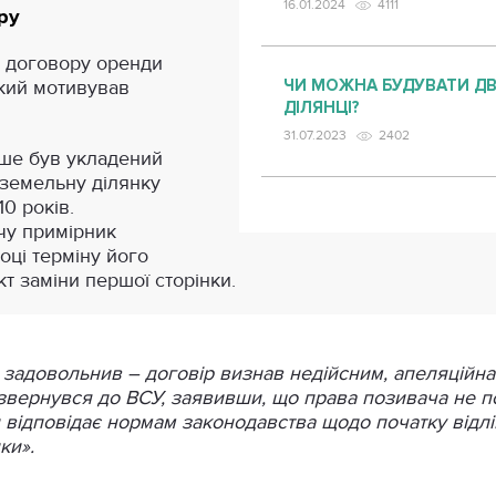
16.01.2024
4111
ру
я договору оренди
кий мотивував
ЧИ МОЖНА БУДУВАТИ ДВ
ДІЛЯНЦІ?
31.07.2023
2402
іше був укладений
 земельну ділянку
0 років.
чу примірник
оці терміну його
кт заміни першої сторінки.
в задовольнив – договір визнав недійсним, апеляційна 
звернувся до ВСУ, заявивши, що права позивача не п
и відповідає нормам законодавства щодо початку відлі
ки».