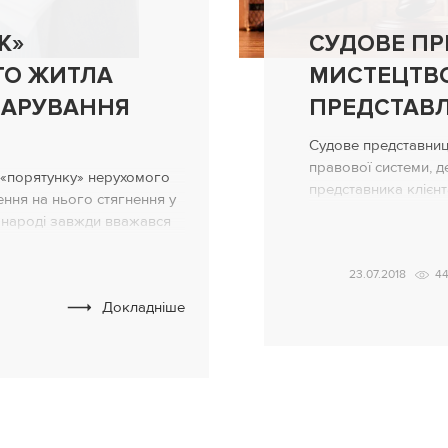
К»
СУДОВЕ ПР
ГО ЖИТЛА
МИСТЕЦТВО
ДАРУВАННЯ
ПРЕДСТАВЛ
Судове представниц
правової системи, д
 «порятунку» нерухомого
представника клієнт
нення на нього стягнення у
представництво вима
 народі завжди вважався
обов’язків, компете
дичів через складання
обов’язки адвоката 
ість якого досить складно
23.07.2018
4
Адвокат, що здійсн
жливо! ВСУ оприлюднив
виконувати ряд важл
Докладніше
, що встановлює
зобов’язаний доклад
авової угоди дарування