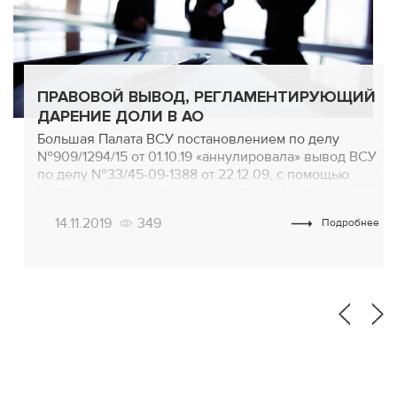
ПРАВОВОЙ ВЫВОД, РЕГЛАМЕНТИРУЮЩИЙ
ДАРЕНИЕ ДОЛИ В АО
Большая Палата ВСУ постановлением по делу
№909/1294/15 от 01.10.19 «аннулировала» вывод ВСУ
по делу №33/45-09-1388 от 22.12.09, с помощью
которого суды рассматривали споры о дарении
участниками акционерных обществ долей в этих
14.11.2019
349
Подробнее
самых обществах друг другу. Дарение доли по-
новому! Уступка доли в уставном капитале
общества не считается самостоятельным
непоименованным договором, так как реализуется
путём заключения договора […]