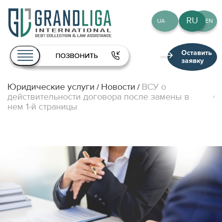
RU
UA
EN
Оставить
ПОЗВОНИТЬ
заявку
Юридические услуги
Новости
ВСУ о
/
/
О нас
действительности договора после замены в
нем 1-й страницы
Услуги
Команда
Публикации
Контакты
RU
UA
EN