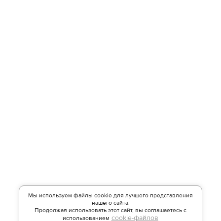
и права будут представлены на высшем уровне.
Если вам нужен
уголовный адвокат
, вы можете
обратиться к нам для получения эффективной
правовой помощи. Свяжитесь с нами уже сегодня, и мы
поможем вам сделать первый шаг к успешной защите.
Мы используем файлы cookie для лучшего представления
нашего сайта.
Продолжая использовать этот сайт, вы соглашаетесь с
cookie-файлов
использованием