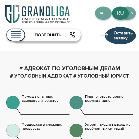
RU
UA
EN
Оставить
ПОЗВОНИТЬ
заявку
О нас
# АДВОКАТ ПО УГОЛОВНЫМ ДЕЛАМ
Услуги
# УГОЛОВНЫЙ АДВОКАТ
# УГОЛОВНЫЙ ЮРИСТ
Команда
Публикации
Помощь опытных
Платно, ответственно,
адвокатов и юристов
результативно
Контакты
RU
UA
EN
Поддержка в сложных
Умеем находить выход из
процессах
проблемных ситуаций