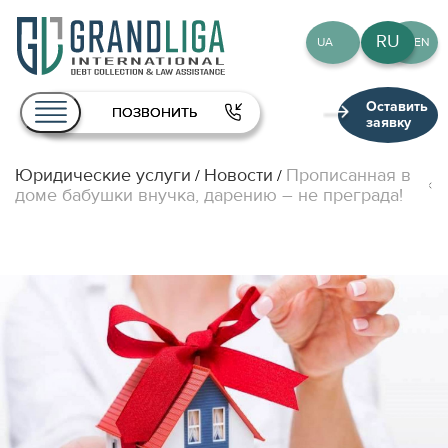
RU
UA
EN
Оставить
ПОЗВОНИТЬ
заявку
Юридические услуги
Новости
Прописанная в
/
/
О нас
доме бабушки внучка, дарению – не преграда!
Услуги
Команда
Публикации
Контакты
RU
UA
EN