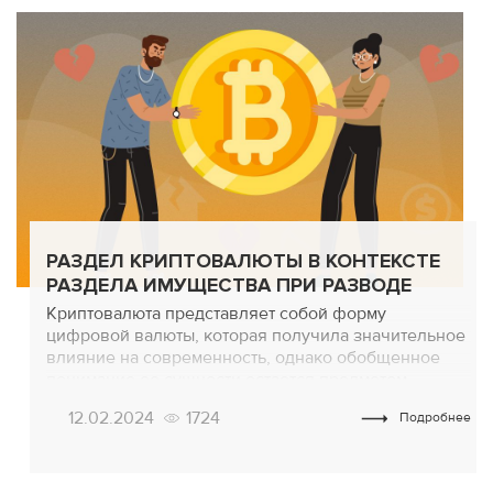
РАЗДЕЛ КРИПТОВАЛЮТЫ В КОНТЕКСТЕ
РАЗДЕЛА ИМУЩЕСТВА ПРИ РАЗВОДЕ
Криптовалюта представляет собой форму
цифровой валюты, которая получила значительное
влияние на современность, однако обобщенное
понимание ее сущности остается предметом
исследования. Хотя тема криптовалют уже не нова,
12.02.2024
1724
Подробнее
их значение в нашей жизни постоянно растет. По
состоянию на январь 2024 года законодательство
Украины по регулированию криптовалют остается
не определенным, в частности, в контексте раздела