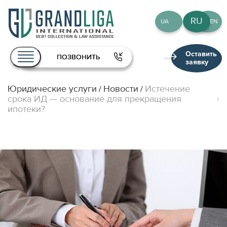
RU
UA
EN
Оставить
ПОЗВОНИТЬ
заявку
Юридические услуги
Новости
Истечение
/
/
О нас
срока ИД — основание для прекращения
ипотеки?
Услуги
Команда
Публикации
Контакты
RU
UA
EN