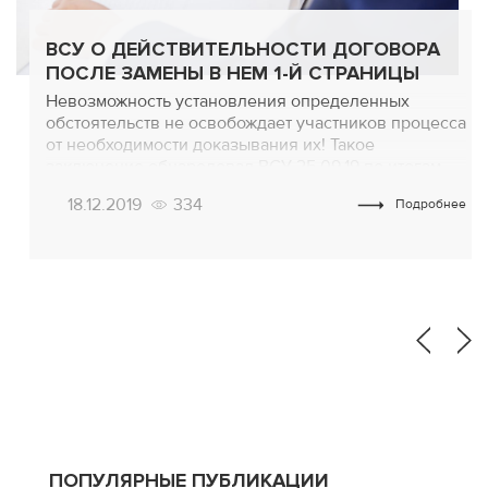
ВСУ О ДЕЙСТВИТЕЛЬНОСТИ ДОГОВОРА
ПОСЛЕ ЗАМЕНЫ В НЕМ 1-Й СТРАНИЦЫ
Невозможность установления определенных
обстоятельств не освобождает участников процесса
от необходимости доказывания их! Такое
заключение обнародовал ВСУ 25.09.19 по итогам
разбирательства по делу №397/928/16-ц. Причиной
18.12.2019
334
Подробнее
спора стала замена в договоре первой страницы
одной из сторон сделки без согласования этого
момента с другой стороной! Изначальная страница
содержала запись «договор заключён на 10 лет и
заканчивается 03.12.2017», а […]
ПОПУЛЯРНЫЕ ПУБЛИКАЦИИ