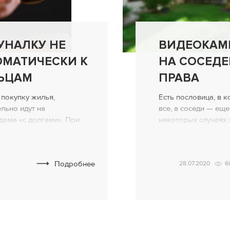
УНАЛКУ НЕ
ВИДЕОКАМ
ОМАТИЧЕСКИ К
НА СОСЕДЕ
ЬЦАМ
ПРАВА
 покупку жилья,
Есть пословица, в к
льно идут на
все, а соседи — еще
дома «с долгами». При
некоторых случаях 
женности за
о соседях, установ
енник готов продать свою
на соседский двор,
ей скидкой. Размер такой
выводом по делу №27
Подробнее
28.07.2020
6
долженность с лихвой. И
суд обратился обы
жний владелец
прекращения наруш
недвижимости, которую он