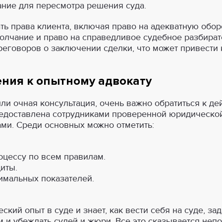
ние для пересмотра решения суда.
ь права клиента, включая право на адекватную оборо
олчание и право на справедливое судебное разбирате
реговоров о заключении сделки, что может привести
ния к опытному адвокату
ли очная консультация, очень важно обратиться к д
предоставлена сотрудниками проверенной юридическо
ми. Среди основных можно отметить:
оцессу по всем правилам.
иты.
имальных показателей.
кий опыт в суде и знает, как вести себя на суде, з
 и убеждать судей и жюри. Все это сказывается неп