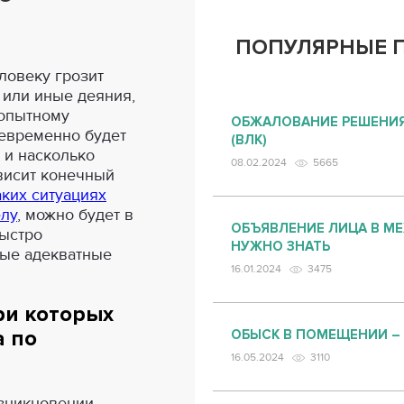
ПОПУЛЯРНЫЕ 
еловеку грозит
е или иные деяния,
 опытному
ОБЖАЛОВАНИЕ РЕШЕНИЯ
оевременно будет
(ВЛК)
 и насколько
08.02.2024
5665
висит конечный
аких ситуациях
елу
, можно будет в
ОБЪЯВЛЕНИЕ ЛИЦА В М
ыстро
НУЖНО ЗНАТЬ
мые адекватные
16.01.2024
3475
ри которых
а по
ОБЫСК В ПОМЕЩЕНИИ –
16.05.2024
3110
озникновении