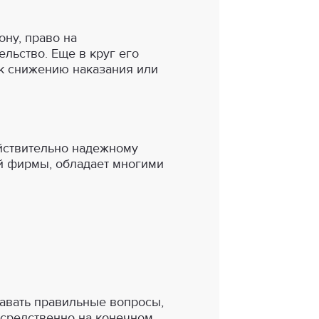
ну, право на
льство. Еще в круг его
 к снижению наказания или
ействительно надежному
й фирмы, обладает многими
адавать правильные вопросы,
осредственно на конечном