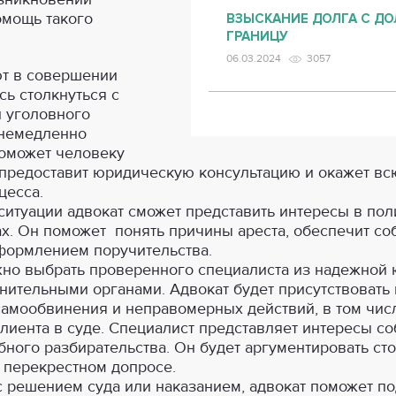
омощь такого
ВЗЫСКАНИЕ ДОЛГА С ДО
ГРАНИЦУ
06.03.2024
3057
ют в совершении
сь столкнуться с
 уголовного
 немедленно
поможет человеку
 предоставит юридическую консультацию и окажет в
цесса.
 ситуации адвокат сможет представить интересы в по
х. Он поможет понять причины ареста, обеспечит со
формлением поручительства.
жно выбрать проверенного специалиста из надежной
нительными органами. Адвокат будет присутствовать
самообвинения и неправомерных действий, в том чис
лиента в суде. Специалист представляет интересы со
ного разбирательства. Он будет аргументировать сто
в перекрестном допросе.
с решением суда или наказанием, адвокат поможет по