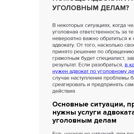
УГОЛОВНЫМ ДЕЛАМ?
В некоторых ситуациях, когда ч
уголовная ответственность за т
невероятно важно обратиться к
адвокату. От того, насколько св
принято решение по обращению
грамотным будет специалист, за
результат. Если разобраться,
в к
нужен адвокат по уголовному д
случае наступления проблемы б
среагировать и предпринять са
действия.
Основные ситуации, п
нужны услуги адвокат
уголовным делам
Есть несколько ситуаций, при в