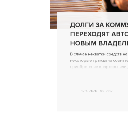
ДОЛГИ ЗА КОММ
ПЕРЕХОДЯТ АВТ
НОВЫМ ВЛАДЕЛ
В случае нехватки средств на
некоторые граждане сознате
приобретение квартиры или 
наличии существенной задол
коммунальные услуги собств
жилую недвижимость с хорош
12.10.2020
2182
скидки обычно покрывает за
все при этом довольны. Пре
избавляется от проблемной 
[…]