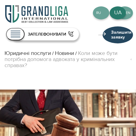
UA
RU
EN
Залишити
ЗАТЕЛЕФОНУВАТИ
заявку
Юридичні послуги
Новини
Коли може бути
/
/
Про нас
потрібна допомога адвоката у кримінальних
справах?
Послуги
Команда
Публікації
Контакти
UA
RU
EN