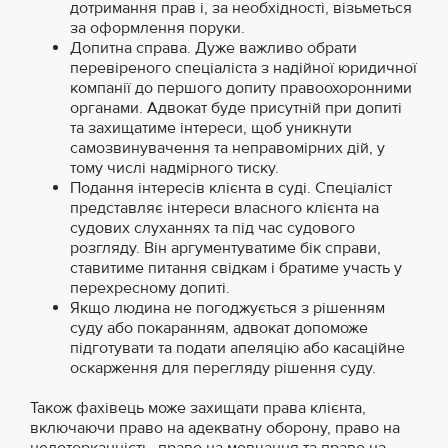
дотримання прав і, за необхідності, візьметься
за оформлення поруки.
Допитна справа. Дуже важливо обрати
перевіреного спеціаліста з надійної юридичної
компанії до першого допиту правоохоронними
органами. Адвокат буде присутній при допиті
та захищатиме інтереси, щоб уникнути
самозвинувачення та неправомірних дій, у
тому числі надмірного тиску.
Подання інтересів клієнта в суді. Спеціаліст
представляє інтереси власного клієнта на
судових слуханнях та під час судового
розгляду. Він аргументуватиме бік справи,
ставитиме питання свідкам і братиме участь у
перехресному допиті.
Якщо людина не погоджується з рішенням
суду або покаранням, адвокат допоможе
підготувати та подати апеляцію або касаційне
оскарження для перегляду рішення суду.
Також фахівець може захищати права клієнта,
включаючи право на адекватну оборону, право на