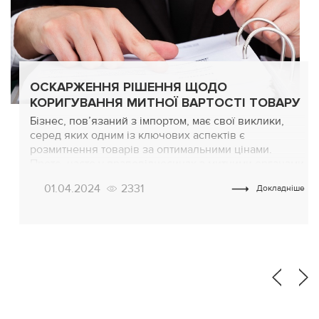
ОСКАРЖЕННЯ РІШЕННЯ ЩОДО
КОРИГУВАННЯ МИТНОЇ ВАРТОСТІ ТОВАРУ
Бізнес, пов’язаний з імпортом, має свої виклики,
серед яких одним із ключових аспектів є
розмитнення товарів за оптимальними цінами.
Проте, часто у правовідносинах з митними органами
можуть виникати суперечності щодо встановлення
01.04.2024
2331
Докладніше
митної вартості товарів чи транспортних засобів
комерційного призначення. У цьому контексті
особливо важливою стає роль адвоката по митним
справам. В Україні за останні роки […]