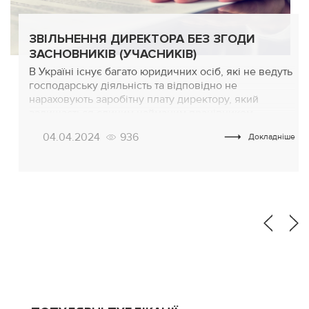
ЗВІЛЬНЕННЯ ДИРЕКТОРА БЕЗ ЗГОДИ
ЗАСНОВНИКІВ (УЧАСНИКІВ)
В Україні існує багато юридичних осіб, які не ведуть
господарську діяльність та відповідно не
нараховують заробітну плату директору, який
залишається єдиним найманим працівником.
Процедура ліквідації таких підприємств доволі
04.04.2024
936
Докладніше
складна, тому власники не поспішають їх закривати.
Часто власники просто втрачають інтерес до справ,
виїжджають за кордон, або ігнорують питання,
пов’язані з діяльністю таких компаній. Директори
таких […]