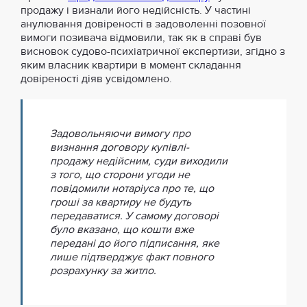
продажу і визнали його недійсність. У частині
анулювання довіреності в задоволенні позовної
вимоги позивача відмовили, так як в справі був
висновок судово-психіатричної експертизи, згідно з
яким власник квартири в момент складання
довіреності діяв усвідомлено.
Задовольняючи вимогу про
визнання договору купівлі-
продажу недійсним, суди виходили
з того, що сторони угоди не
повідомили нотаріуса про те, що
гроші за квартиру не будуть
передаватися. У самому договорі
було вказано, що кошти вже
передані до його підписання, яке
лише підтверджує факт повного
розрахунку за житло.