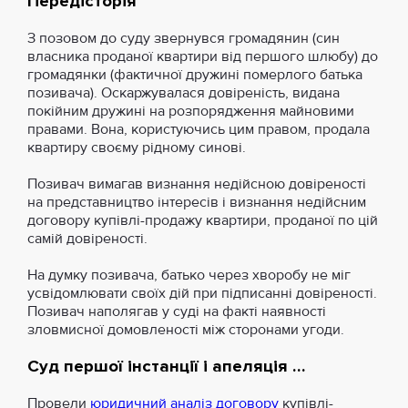
Передісторія
З позовом до суду звернувся громадянин (син
власника проданої квартири від першого шлюбу) до
громадянки (фактичної дружині померлого батька
позивача). Оскаржувалася довіреність, видана
покійним дружині на розпорядження майновими
правами. Вона, користуючись цим правом, продала
квартиру своєму рідному синові.
Позивач вимагав визнання недійсною довіреності
на представництво інтересів і визнання недійсним
договору купівлі-продажу квартири, проданої по цій
самій довіреності.
На думку позивача, батько через хворобу не міг
усвідомлювати своїх дій при підписанні довіреності.
Позивач наполягав у суді на факті наявності
зловмисної домовленості між сторонами угоди.
Суд першої інстанції і апеляція …
Провели
юридичний аналіз договору
купівлі-