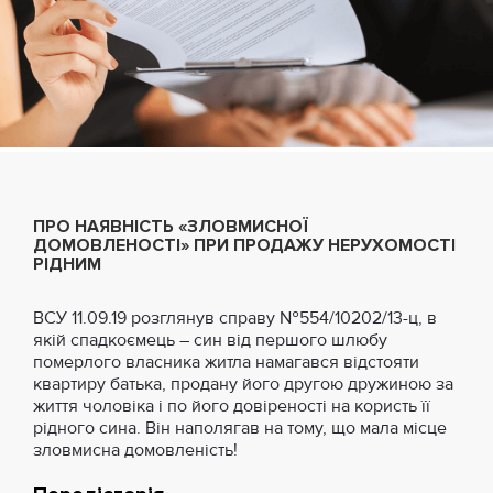
ПРО НАЯВНІСТЬ «ЗЛОВМИСНОЇ
ДОМОВЛЕНОСТІ» ПРИ ПРОДАЖУ НЕРУХОМОСТІ
РІДНИМ
ВСУ 11.09.19 розглянув справу №554/10202/13-ц, в
якій спадкоємець – син від першого шлюбу
померлого власника житла намагався відстояти
квартиру батька, продану його другою дружиною за
життя чоловіка і по його довіреності на користь її
рідного сина. Він наполягав на тому, що мала місце
зловмисна домовленість!