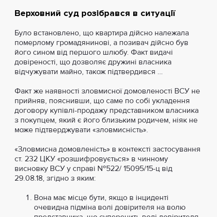
Верховний суд розібрався в ситуації
Було встановлено, що квартира дійсно належала
померлому громадянинові, а позивач дійсно був
його сином від першого шлюбу. Факт видачі
довіреності, що дозволяє дружині власника
відчужувати майно, також підтвердився …
Факт же наявності зловмисної домовленості ВСУ не
прийняв, пояснивши, що саме по собі укладення
договору купівлі-продажу представником власника
з покупцем, який є його близьким родичем, ніяк не
може підтверджувати «зловмисність».
«Зловмисна домовленість» в контексті застосування
ст. 232 ЦКУ «розшифровується» в чинному
висновку ВСУ у справі №522/ 15095/15-ц від
29.08.18, згідно з яким:
Вона має місце бути, якщо в інциденті
очевидна підміна волі довірителя на волю
представника, що суперечить волі довірителя.