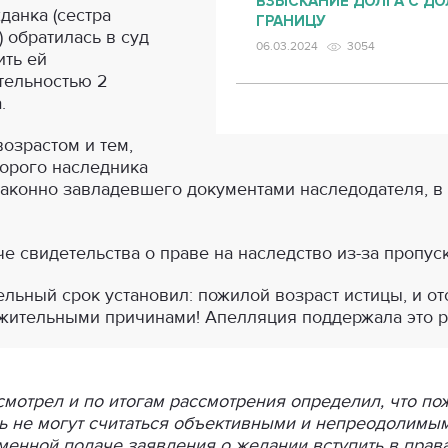
ВЗЫСКАНИЕ ДОЛГА С ДО
данка (сестра
ГРАНИЦУ
 обратилась в суд
06.03.2024
3054
ить ей
тельностью 2
.
озрастом и тем,
торого наследника
аконно завладевшего документами наследодателя, в 
е свидетельства о праве на наследство из-за пропуск
льный срок установил: пожилой возраст истицы, и от
жительными причинами! Апелляция поддержала это 
мотрел и по итогам рассмотрения определил, что по
ь не могут считаться объективными и непреодолимым
енной подаче заявления о желании вступить в права