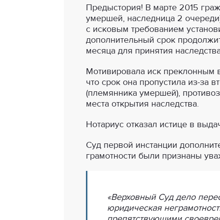
Предыстория! В марте 2015 граж
умершей, наследница 2 очереди)
с исковым требованием установ
дополнительный срок продолжи
месяца для принятия наследства
Мотивировала иск преклонным в
что срок она пропустила из-за в
(племянника умершей), противоз
места открытия наследства.
Нотариус отказал истице в выдач
Суд первой инстанции дополните
грамотности были признаны ува
«Верховный Суд дело перес
юридическая неграмотност
препятствующими своеврем