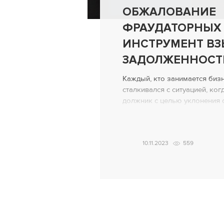
ОБЖАЛОВАНИЕ
ФРАУДАТОРНЫХ 
ИНСТРУМЕНТ В
ЗАДОЛЖЕННОСТ
Каждый, кто занимается бизн
сталкивался с ситуацией, ко
должник с целью уклонения 
отчуждать свое имущество. 
заблаговременно – еще до в
такового (отчуждение имуще
10.11.2023
559
видимых причин и при отсутс
необходимости) – потенциаль
готовится к неуплате долга с 