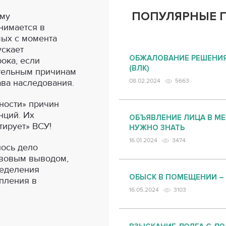
ПОПУЛЯРНЫЕ 
ому
нимается в
мых с момента
ускает
ОБЖАЛОВАНИЕ РЕШЕНИЯ
ока, если
(ВЛК)
ительным причинам
ава наследования.
08.02.2024
5663
ности» причин
нций. Их
ОБЪЯВЛЕНИЕ ЛИЦА В М
ирует» ВСУ!
НУЖНО ЗНАТЬ
16.01.2024
3474
лось дело
авовым выводом,
еделения
ОБЫСК В ПОМЕЩЕНИИ –
упления в
16.05.2024
3103