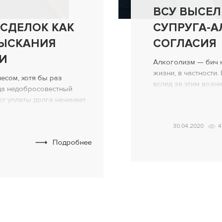
ВСУ ВЫСЕ
СДЕЛОК КАК
СУПРУГА-А
ЗЫСКАНИЯ
СОГЛАСИЯ
И
Алкоголизм — бич 
жизни, в частности.
есом, хотя бы раз
вслед за этим воз
гда недобросовестный
из них решилась то
от уплаты долга начинает
Эта инстанция помо
Это может происходить
алкоголика, высели
озникновения долга как
30.04.2020
4
Предыстория В суд
ства происходит без
обратилась его быв
Подробнее
твии очевидной
ный должник, так сказать,
[…]