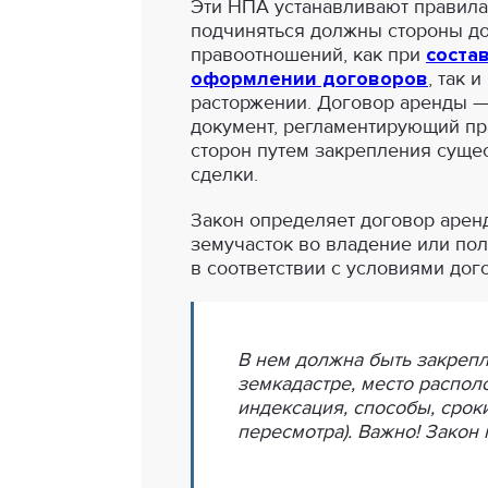
Эти НПА устанавливают правила
подчиняться должны стороны д
правоотношений, как при
соста
оформлении договоров
, так и
расторжении. Договор аренды 
документ, регламентирующий пр
сторон путем закрепления суще
сделки.
Закон определяет договор аренд
земучасток во владение или пол
в соответствии с условиями дог
В нем должна быть закрепл
земкадастре, место распол
индексация, способы, срок
пересмотра). Важно! Закон