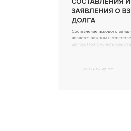
СОСТАВЛЕНИЯ 
ЗАЯВЛЕНИЯ О В
ДОЛГА
Составление искового заявл
является важным и ответст
шагом. Поэтому есть смысл 
сотрудников проверенной ю
расскажут точно, как правил
заявление о взыскании долга
21.09.2015
331
возникало никаких лишних в
Несколько причин, по котор
искового заявления стоит об
Иногда нужно […]