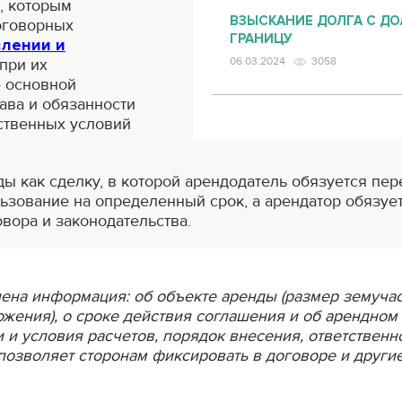
, которым
ВЗЫСКАНИЕ ДОЛГА С ДО
оговорных
ГРАНИЦУ
влении и
 при их
06.03.2024
3058
— основной
ава и обязанности
ственных условий
ы как сделку, в которой арендодатель обязуется пере
ьзование на определенный срок, а арендатор обязуе
овора и законодательства.
ена информация: об объекте аренды (размер земучас
ожения), о сроке действия соглашения и об арендном 
и и условия расчетов, порядок внесения, ответственн
 позволяет сторонам фиксировать в договоре и другие