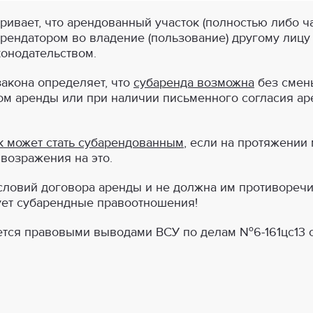
атривает, что арендованный участок (полностью либо 
рендатором во владение (пользование) другому лицу
конодательством.
закона определяет, что
субаренда возможна
без смены
ом аренды или при наличии письменного согласия аре
к может стать субарендованным
, если на протяжении
 возражения на это.
словий договора аренды и не должна им противоречит
ует субарендные правоотношения!
ется правовыми выводами ВСУ по делам №6-161цс13 от