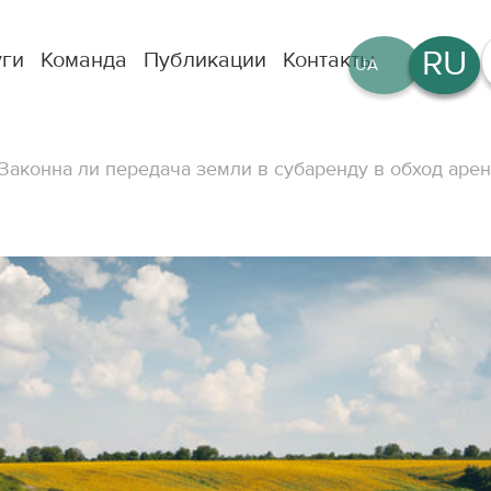
RU
уги
Команда
Публикации
Контакты
UA
EN
Законна ли передача земли в субаренду в обход аре