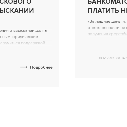
ИСКОВОГО
БАНКОМАТ
ЗЫСКАНИИ
ПЛАТИТЬ Н
«За лишние деньги,
ответственности не 
ения о взыскании долга
получения средств!
венным юридическим
гражданский суд по
заручиться поддержкой
№296/3921/15-ц. Сит
ридической фирмы. Они
ПриватБанка снима
ьно составить исковое
14.12.2019
37
определенную сумму
, чтобы потом не
получает в 10 раз 
Подробнее
опросов и проблем.
долг по кредитке с 
ым для составления
ратиться к специалистам