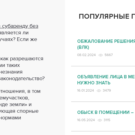
ПОПУЛЯРНЫЕ 
 субаренду без
 является ли
лучаях? Если же
ОБЖАЛОВАНИЕ РЕШЕНИЯ
(ВЛК)
08.02.2024
5667
 как разрешаются
ми таких
 незнания
ОБЪЯВЛЕНИЕ ЛИЦА В М
аконодательство?
НУЖНО ЗНАТЬ
тношения, в том
16.01.2024
3479
емучастков,
нде земли» и
рующая спорные
ОБЫСК В ПОМЕЩЕНИИ –
 нормами
16.05.2024
3115