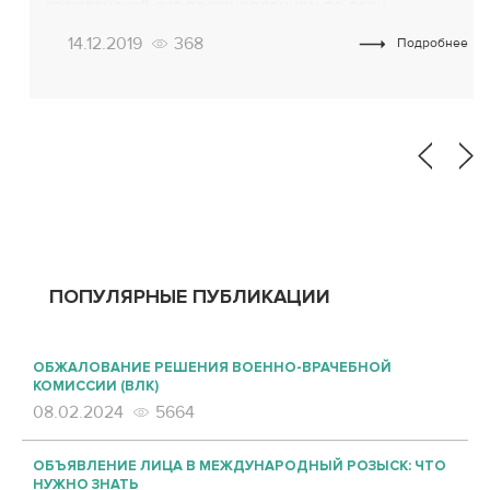
гражданский суд постановлением по делу
№296/3921/15-ц. Ситуация в деталях! Клиент
14.12.2019
368
Подробнее
ПриватБанка снимает в «чужом» банкомате
определенную сумму денег с кредитной карты, а
получает в 10 раз больше! Через неделю погашает
долг по кредитке с учетом комиссионных. Банк не
[…]
ПОПУЛЯРНЫЕ ПУБЛИКАЦИИ
ОБЖАЛОВАНИЕ РЕШЕНИЯ ВОЕННО-ВРАЧЕБНОЙ
КОМИССИИ (ВЛК)
08.02.2024
5664
ОБЪЯВЛЕНИЕ ЛИЦА В МЕЖДУНАРОДНЫЙ РОЗЫСК: ЧТО
НУЖНО ЗНАТЬ