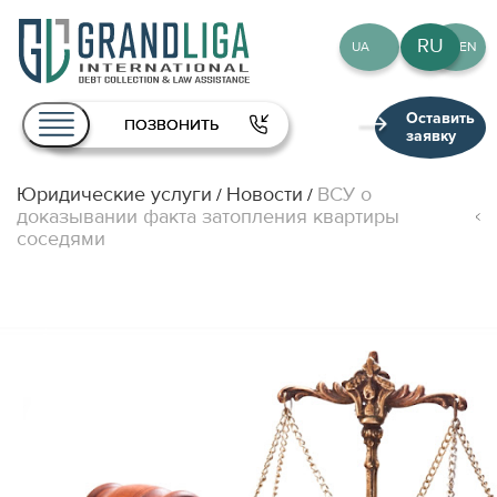
RU
UA
EN
Оставить
ПОЗВОНИТЬ
заявку
Юридические услуги
Новости
ВСУ о
/
/
О нас
доказывании факта затопления квартиры
соседями
Услуги
Команда
Публикации
Контакты
RU
UA
EN