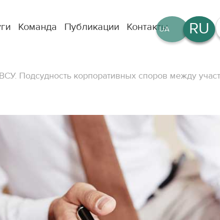
RU
уги
Команда
Публикации
Контакты
UA
EN
ВСУ. Подсудность корпоративных споров между учас