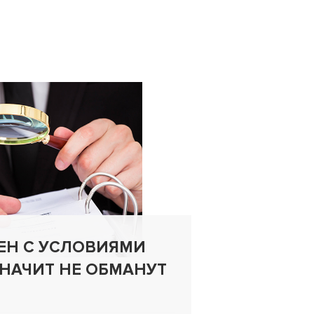
ЕН С УСЛОВИЯМИ
УЩЕРБ
ЗНАЧИТ НЕ ОБМАНУТ
— ПРИ
СУДЕБ