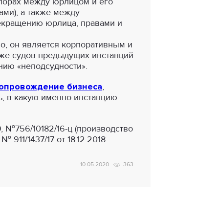
порах между юрлицом и его
ми), а также между
екращению юрлица, правами и
о, он является корпоративным и
 же судов предыдущих инстанций
нию «неподсудности».
опровождение бизнеса
,
ь, в какую именно инстанцию
9, №756/10182/16-ц (производство
 911/1437/17 от 18.12.2018.
10.05.2020
363