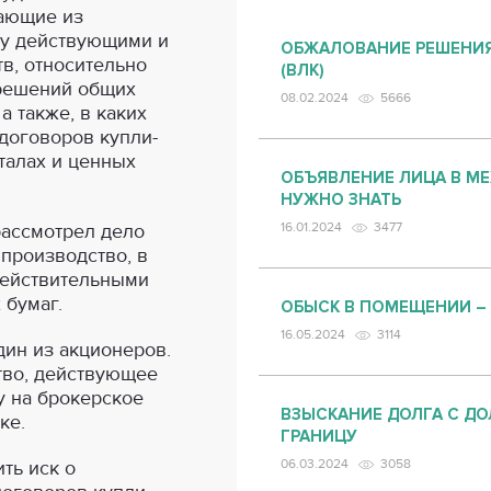
кающие из
у действующими и
ОБЖАЛОВАНИЕ РЕШЕНИЯ
в, относительно
(ВЛК)
решений общих
08.02.2024
5666
а также, в каких
договоров купли-
талах и ценных
ОБЪЯВЛЕНИЕ ЛИЦА В М
НУЖНО ЗНАТЬ
рассмотрел дело
16.01.2024
3477
производство, в
действительными
 бумаг.
ОБЫСК В ПОМЕЩЕНИИ –
16.05.2024
3114
дин из акционеров.
тво, действующее
у на брокерское
ВЗЫСКАНИЕ ДОЛГА С ДО
ке.
ГРАНИЦУ
ть иск о
06.03.2024
3058