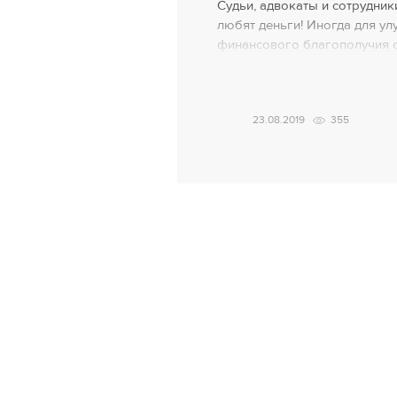
Судьи, адвокаты и сотрудник
любят деньги! Иногда для у
финансового благополучия о
и полномочия! Некоторые на
«хобби», к примеру, занимаю
Сотрудники СБУ раскрыли пр
23.08.2019
355
реализуемую «рейдерами в с
помощью адвокатов и бывши
юстиции. Схема была просто
судебных […]