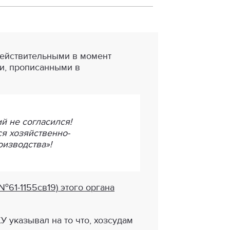
действительными в момент
и, прописанными в
й не согласился!
ся хозяйственно-
оизводства»!
61-1155св19) этого органа
У указывал на то что, хозсудам