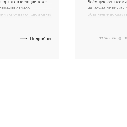
и органов юстиции тоже
Заёмщик, ознакоми
лучшения своего
не может обвинить 
ни используют свои связи
обвинение доказать 
ходят себе прибыльное
Устанавливает эту, 
тся рейдерством.
ВСУ по делу № 569/4
еступную схему,
«старый» вывод по д
Подробнее
30.09.2019
3
удебных мантиях» с
заключения «отвеча
х сотрудников органов
считается, […]
й — на основании