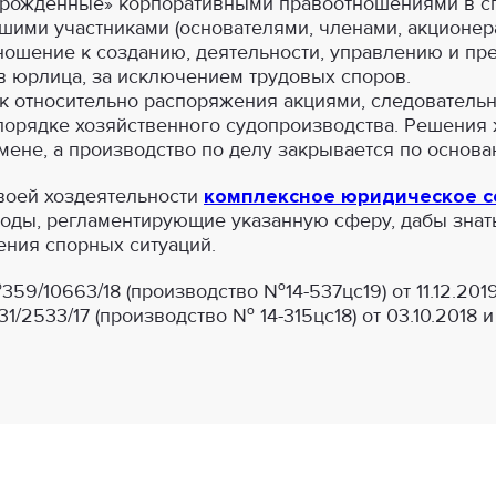
орожденные» корпоративными правоотношениями в с
ми участниками (основателями, членами, акционера
ошение к созданию, деятельности, управлению и пр
в юрлица, за исключением трудовых споров.
 относительно распоряжения акциями, следовательн
порядке хозяйственного судопроизводства. Решения
мене, а производство по делу закрывается по основа
воей хоздеятельности
комплексное юридическое с
воды, регламентирующие указанную сферу, дабы знат
ения спорных ситуаций.
359/10663/18 (производство №14-537цс19) от 11.12.201
1/2533/17 (производство № 14-315цс18) от 03.10.2018 и №