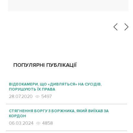
законодавство України щодо регулювання
криптовалют залишається не визначеним, зокрема
у контексті розділу майна при розлученні. Проект
Закону […]
ПОПУЛЯРНІ ПУБЛІКАЦІЇ
ВІДЕОКАМЕРИ, ЩО «ДИВЛЯТЬСЯ» НА СУСІДІВ,
ПОРУШУЮТЬ ЇХ ПРАВА
28.07.2020
5497
СТЯГНЕННЯ БОРГУ З БОРЖНИКА, ЯКИЙ ВИЇХАВ ЗА
КОРДОН
06.03.2024
4858