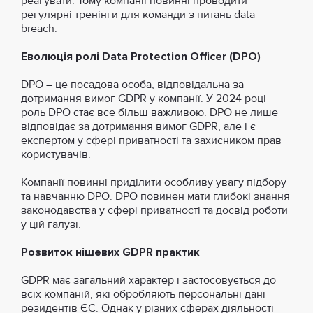
реагувати. Тому компанії повинні проводити
регулярні тренінги для команди з питань data
breach.
Еволюція ролі Data Protection Officer (DPO)
DPO – це посадова особа, відповідальна за
дотримання вимог GDPR у компанії. У 2024 році
роль DPO стає все більш важливою. DPO не лише
відповідає за дотримання вимог GDPR, але і є
експертом у сфері приватності та захисником прав
користувачів.
Компанії повинні приділити особливу увагу підбору
та навчанню DPO. DPO повинен мати глибокі знання
законодавства у сфері приватності та досвід роботи
у цій галузі.
Розвиток нішевих GDPR практик
GDPR має загальний характер і застосовується до
всіх компаній, які обробляють персональні дані
резидентів ЄС. Однак у різних сферах діяльності