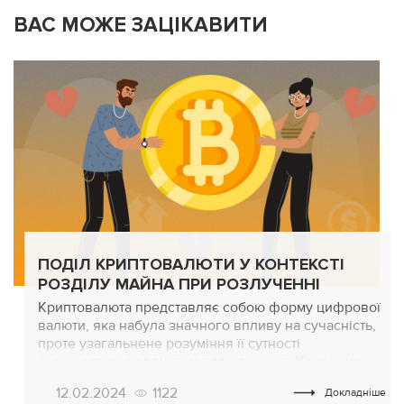
ВАС МОЖЕ ЗАЦІКАВИТИ
ПОДІЛ КРИПТОВАЛЮТИ У КОНТЕКСТІ
РОЗДІЛУ МАЙНА ПРИ РОЗЛУЧЕННІ
Криптовалюта представляє собою форму цифрової
валюти, яка набула значного впливу на сучасність,
проте узагальнене розуміння її сутності
залишається предметом дослідження. Хоча тема
криптовалют вже не нова, їх значення в нашому
12.02.2024
1122
Докладніше
житті постійно зростає. Станом на січень 2024 року