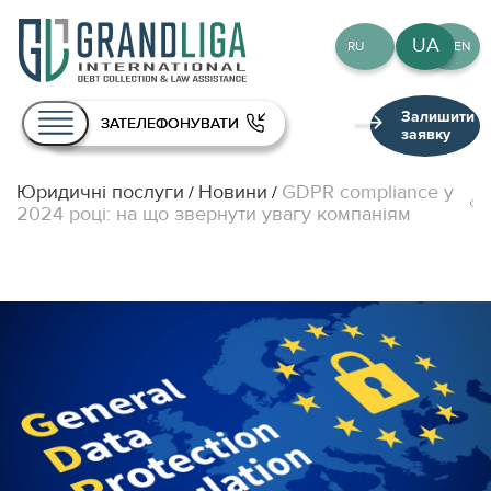
UA
RU
EN
Залишити
ЗАТЕЛЕФОНУВАТИ
заявку
Юридичні послуги
Новини
GDPR compliance у
/
/
Про нас
2024 році: на що звернути увагу компаніям
Послуги
Команда
Публікації
Контакти
UA
RU
EN