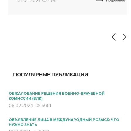
21.04.2021
405
Подробнее
«арестовали на полгода» за использование
поддельного документа и «посадили» на 5 лет без
конфискации имущества за незаконное завладение
транспортным средством. Следуя принципу
поглощения, наказание выбрали одно ― пятилетний
срок […]
ПОПУЛЯРНЫЕ ПУБЛИКАЦИИ
ОБЖАЛОВАНИЕ РЕШЕНИЯ ВОЕННО-ВРАЧЕБНОЙ
КОМИССИИ (ВЛК)
08.02.2024
5661
ОБЪЯВЛЕНИЕ ЛИЦА В МЕЖДУНАРОДНЫЙ РОЗЫСК: ЧТО
НУЖНО ЗНАТЬ