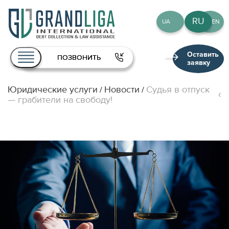
RU
UA
EN
Оставить
ПОЗВОНИТЬ
заявку
Юридические услуги
Новости
Судья в отпуск
/
/
О нас
— грабители на свободу!
Услуги
Команда
Публикации
Контакты
RU
UA
EN