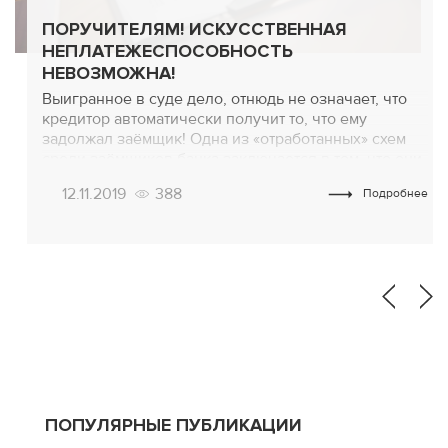
ПОРУЧИТЕЛЯМ! ИСКУССТВЕННАЯ
НЕПЛАТЕЖЕСПОСОБНОСТЬ
НЕВОЗМОЖНА!
Выигранное в суде дело, отнюдь не означает, что
кредитор автоматически получит то, что ему
задолжал заёмщик! Одна из «отработанных» схем
среди заёмщиков банка заключается в том, что они
отчуждают имущество на стадии судебного
12.11.2019
388
Подробнее
рассмотрения либо же в период вступления
судебного решения в силу. Главное в этом деле —
успеть каким-либо образом избавиться от
имущества, пока […]
ПОПУЛЯРНЫЕ ПУБЛИКАЦИИ