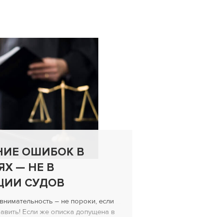
НИЕ ОШИБОК В
ОСНО
Х — НЕ В
СОСТ
ЦИИ СУДОВ
ЗАЯВ
ДОЛГ
внимательность ― не пороки, если
вить! Если же описка допущена в
Составлен