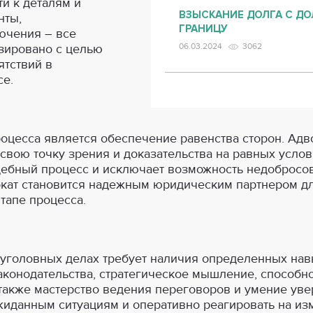
и к деталям и
ВЗЫСКАНИЕ ДОЛГА С ДО
нты,
ГРАНИЦУ
ючения – все
зировано с целью
06.03.2024
3062
тствий в
се.
цесса является обеспечение равенства сторон. Адвок
свою точку зрения и доказательства на равных услов
ебный процесс и исключает возможность недобросов
кат становится надежным юридическим партнером дл
тапе процесса.
 уголовных делах требует наличия определенных нав
законодательства, стратегическое мышление, способ
также мастерство ведения переговоров и умение увер
жиданным ситуациям и оперативно реагировать на из