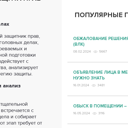
ПОПУЛЯРНЫЕ 
елах
й защитник прав,
ОБЖАЛОВАНИЕ РЕШЕНИЯ
головных делах,
(ВЛК)
реваемых и
08.02.2024
5667
ной подготовки
одействует с
тва, анализирует
ОБЪЯВЛЕНИЕ ЛИЦА В М
тегию защиты.
НУЖНО ЗНАТЬ
и анализ
16.01.2024
3481
 тщательной
ОБЫСК В ПОМЕЩЕНИИ –
 встречается с
16.05.2024
3116
дела и собирает
т этап требует от