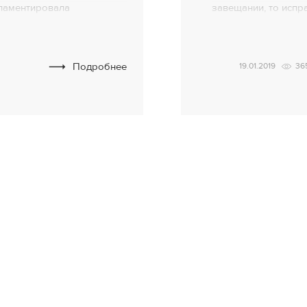
гламентировала
завещании, то испра
Важно то, что ВСУ решил
уполномочен это сд
его правового вывода,
по итогам рассмотр
уальные аспекты
делу №335/9398/16-
Подробнее
19.01.2019
36
 стороне разбирательства.
составляя завещани
одом для формирования
вследствие чего нас
ловное производство по
озащитника в интересах