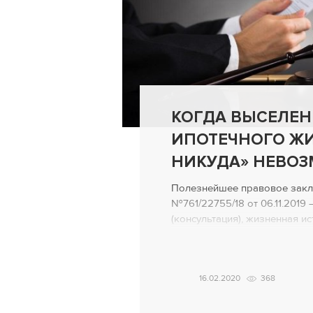
КОГДА ВЫСЕЛЕН
ИПОТЕЧНОГО ЖИ
НИКУДА» НЕВО
Полезнейшее правовое закл
№761/22755/18 от 06.11.201
(консультация), жизненная ис
не получилось выселить «в 
неплательщика из ипотечной
разбирательства В суд обрат
16.02.2020
368
выселении из квартиры и сня
Мотивация иска: «Банк прио
право собственности […]