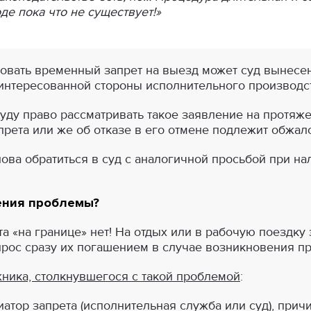
де пока что не существует!»
ровать временный запрет на выезд может суд вынесе
нтересованной стороны исполнительного производст
суду право рассматривать такое заявление на протяже
прета или же об отказе в его отмене подлежит обжал
ова обратиться в суд с аналогичной просьбой при на
ения проблемы?
а «на границе» нет! На отдых или в рабочую поездку
опрос сразу их погашением в случае возникновения п
жника, столкнувшегося с такой проблемой
:
иатор запрета (исполнительная служба или суд), причи