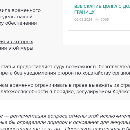
ВЗЫСКАНИЕ ДОЛГА С ДО
вила временного
ГРАНИЦУ
ределы нашей
06.03.2024
3065
ру обеспечения
ая из которых
ния этой меры
й статьи предоставляет суду возможность безотлагате
прета без уведомления сторон по ходатайству органо
нам временно ограничивать в праве выезжать из стр
платежеспособности в порядке, регулируемом Кодекс
ве — регламентация вопроса отмены этой исключите
ые бы определяли порядок и основания для аннуляц
аконодательстве есть, но…
Процедура длительная и б