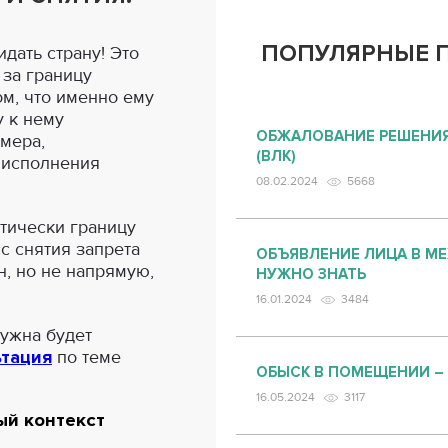
ПОПУЛЯРНЫЕ 
дать страну! Это
 за границу
ом, что именно ему
у к нему
ОБЖАЛОВАНИЕ РЕШЕНИЯ
мера,
(ВЛК)
 исполнения
08.02.2024
5668
атически границу
с снятия запрета
ОБЪЯВЛЕНИЕ ЛИЦА В М
, но не напрямую,
НУЖНО ЗНАТЬ
16.01.2024
3484
нужна будет
ьтация
по теме
ОБЫСК В ПОМЕЩЕНИИ –
16.05.2024
3117
й контекст