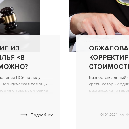
ИЕ ИЗ
ОБЖАЛОВА
ЛЬЯ «В
КОРРЕКТИ
ЗМОЖНО?
СТОИМОСТ
ючение ВСУ по делу
Бизнес, связанный 
9 — юридическая помощь
среди которых одни
тория о том, как у банка
растаможка товаро
никуда» заёмщика-
часто в правоотно
 квартиры! Предыстория
могут возникать пр
ился банк с иском о
таможенной стоимос
Подробнее
01.04.2024
4
тии лиц с регистрации.
средств коммерческ
брел на спорное жилье
особенно важна ро
В Украине за после