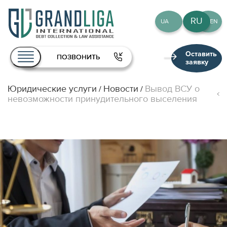
RU
UA
EN
Оставить
ПОЗВОНИТЬ
заявку
Юридические услуги
Новости
Вывод ВСУ о
/
/
О нас
невозможности принудительного выселения
Услуги
Команда
Публикации
Контакты
RU
UA
EN